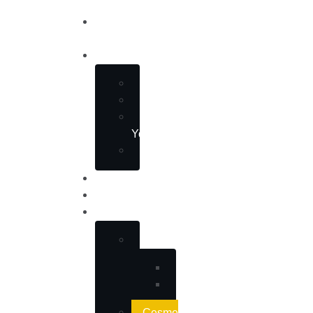
ANA
SAYFA
HAKKIMIZDA
Ekibimiz
Referanslarımız
Müşteri
Yorumları
SSS
HIZMETLERIMIZ
İLANLAR
PROJELER
Rezidans
Folkart
Megapol
Çeşme