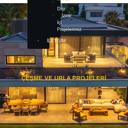
Yurt
Dışı
İzmir
İçi
Projelerimiz
İLETIŞIM
ÇEŞME VE URLA PROJELERİ