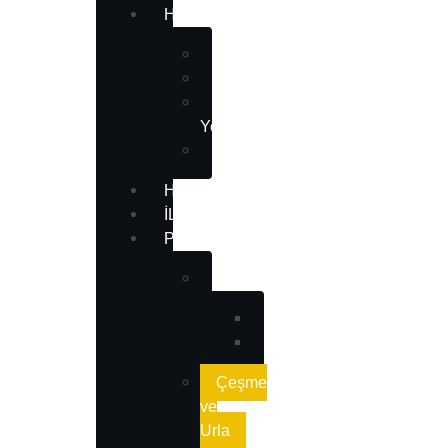
HAKKIMIZDA
Ekibimiz
Referanslarımız
Müşteri
Yorumları
SSS
HIZMETLERIMIZ
İLANLAR
PROJELER
Rezidans
Folkart
Megapol
Çeşme
ve
Urla