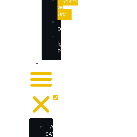
ve
Urla
Yurt
Dışı
İzmir
İçi
Projelerimiz
İLETIŞIM
+90 554 929 35 46
ANA
SAYFA